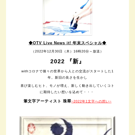
◆OTV Live News it! 年末スペシャル
◆
（
2022年12月30日（木）
16時20分～放送）
2022 『新』
withコロナで個々の世界から人との交流がスタートした1
年。
新旧の良さを生かし
喜び楽しむヒト、モノが増え、
新しく動き出していくコト
に期待したい想いを込めて・・・
筆文字アーティスト 珠翠
~2022年1文字への想い~