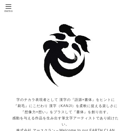
字のチカラ表現者として 漢字の『語源×書体』をヒントに
『刷毛』にこだわり 漢字（KANJI）を柔軟に捉える楽しさに
『想像力×想い』をプラスして『書体』を創り出す。
感動を与える作品を生み出す筆文字アーティストであり続けた
い。
株式会社 アースクラン～Welcome to our EARTH CLAN