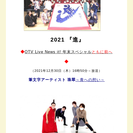
2021 『進』
◆
OTV Live News it! 年末スペシャル
ともに前へ
◆
（
2021年12月30日（木）
16時50分～放送）
筆文字アーティスト 珠翠
～青への想い～